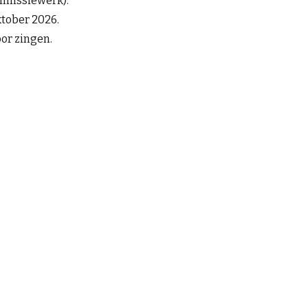
mmissiewerk).
ktober 2026.
oor zingen.
enomen)
ingen.
.
kwartier.
oor dat je a capella ter gehore kunt brengen (couplet en ref
d nummer worden gevraagd (als je bijvoorbeeld een uptemp
allad kunt laten horen).