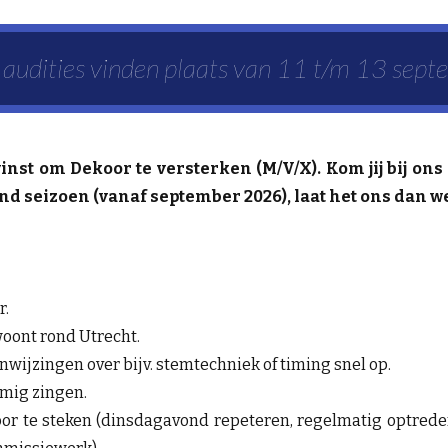
 audities vinden plaats van 11 t/m 13 sep
nst om Dekoor te versterken (M/V/X). Kom jij bij ons 
nd seizoen (vanaf september 2026), laat het ons dan w
r.
woont rond Utrecht.
anwijzingen over bijv. stemtechniek of timing snel op.
mig zingen.
koor te steken (dinsdagavond repeteren, regelmatig optreden