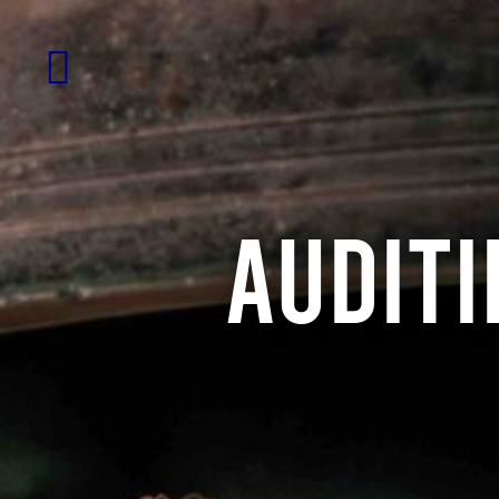

AUDITI