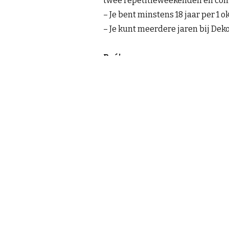
twee repetitieweekenden en co
– Je bent minstens 18 jaar per 1 o
– Je kunt meerdere jaren bij Dek
Pré’s
(geen vereiste maar mooi meeg
– Je kunt noten lezen / van blad z
– Je kunt improviseren.
– Je kunt beatboxen.
– Je bent student aan de UU of HU
Voorbereiding
Een auditie duurt maximaal een 
– Bereid een pop- of jazznummer v
– Er kan naar een contrasteren
worden of je een stukje van een b