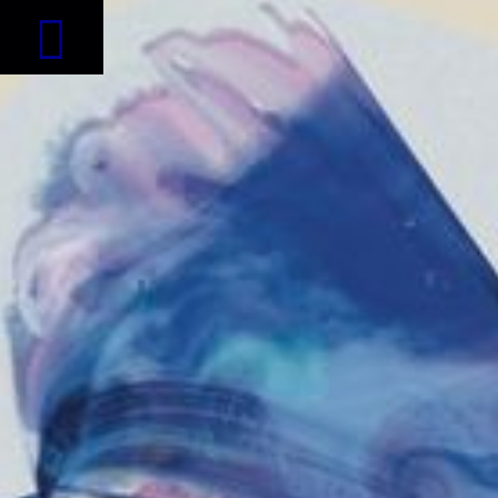

LP "Range" lokaal
te koop bij Plato
Utrecht