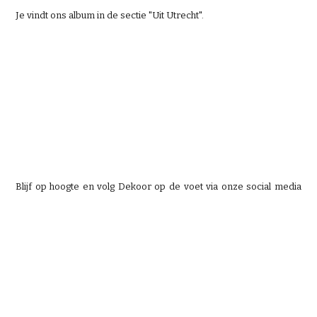
Je vindt ons album in de sectie "Uit Utrecht".
Blijf op hoogte en volg Dekoor op de voet via onze social media
kanalen! Like, volg en subscribe voor het laatste nieuws.
Volg ons online